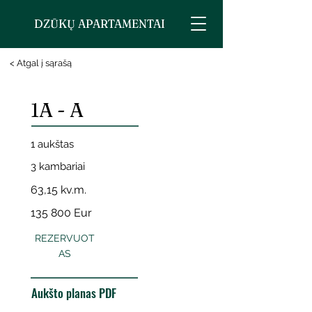
DZŪKŲ APARTAMENTAI
< Atgal į sąrašą
1A - A
1 aukštas
3 kambariai
63,15 kv.m.
135 800 Eur
REZERVUOT
AS
Aukšto planas PDF