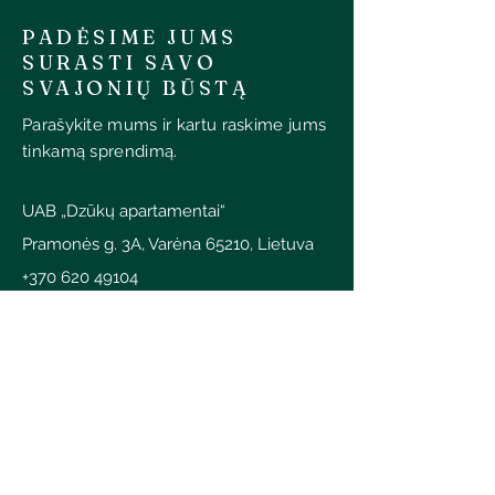
PADĖSIME JUMS
SURASTI SAVO
SVAJONIŲ BŪSTĄ
Parašykite mums ir kartu raskime jums
tinkamą sprendimą.
UAB „Dzūkų apartamentai“
Pramonės g. 3A, Varėna 65210, Lietuva
+370 620 49104
info@dzukuapartamentai.lt
SUSISIEKITE
Vardas