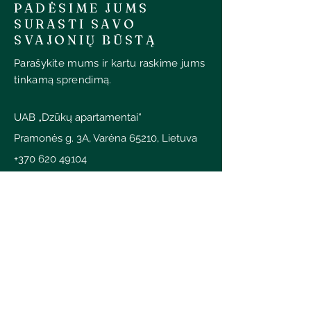
PADĖSIME JUMS
SURASTI SAVO
SVAJONIŲ BŪSTĄ
Parašykite mums ir kartu raskime jums
tinkamą sprendimą.
UAB „Dzūkų apartamentai“
Pramonės g. 3A, Varėna 65210, Lietuva
+370 620 49104
info@dzukuapartamentai.lt
SUSISIEKITE
Vardas
Pavardė