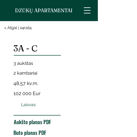
DZŪKŲ APARTAMENTAI
< Atgal į sąrašą
3A - C
3 aukštas
2 kambariai
48,57 kv.m.
102 000 Eur
Laisvas
Aukšto planas PDF
Buto planas PDF