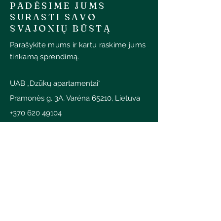
PADĖSIME JUMS
SURASTI SAVO
SVAJONIŲ BŪSTĄ
Parašykite mums ir kartu raskime jums
tinkamą sprendimą.
UAB „Dzūkų apartamentai“
Pramonės g. 3A, Varėna 65210, Lietuva
+370 620 49104
info@dzukuapartamentai.lt
SUSISIEKITE
Vardas
Pavardė