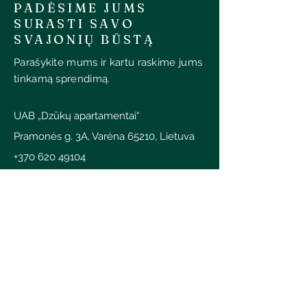
PADĖSIME JUMS
SURASTI SAVO
SVAJONIŲ BŪSTĄ
Parašykite mums ir kartu raskime jums
tinkamą sprendimą.
UAB „Dzūkų apartamentai“
Pramonės g. 3A, Varėna 65210, Lietuva
+370 620 49104
info@dzukuapartamentai.lt
SUSISIEKITE
Vardas
Pavardė